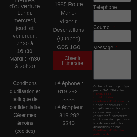
1985 Route
d'ouverture
Téléphone
Lundi,
Marie-
mercredi,
Victorin
Courriel
jeudi et
Deschaillons
vendredi :
(Québec)
7h30 à
G0S 1G0
Message
16h30
Mardi : 7h30
Obtenir
l'itinéraire
à 20h30
Téléphone :
Conditions
Ce formulaire est protégé
819 292-
par reCAPTCHA et les
d’utilisation et
Politiques de
confidentialité
et
3338
politique de
Conditions d'utilisation
de
Google s'appliquent. En
Télécopieur
confidentialité
complétant les champs de
ce formulaire vous
: 819 292-
Gérer mes
consentez à transmettre
vos informations pour des
3240
témoins
fins de suivi selon les
dispositions de nos
(cookies)
Conditions d'utilisation
et
politique de